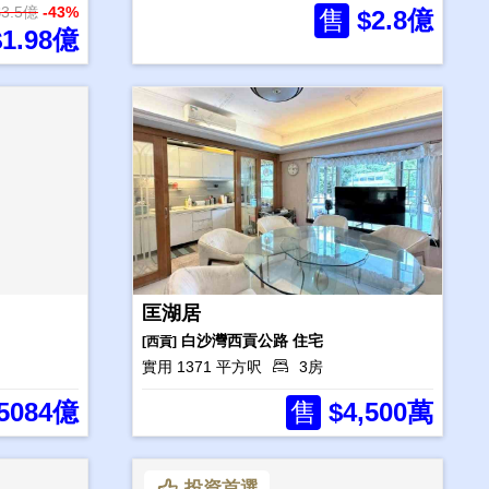
$3.5億
-43%
售
$2.8億
1.98億
匡湖居
白沙灣西貢公路
住宅
[西貢]
實用 1371 平方呎
3房
5084億
售
$4,500萬
投資首選