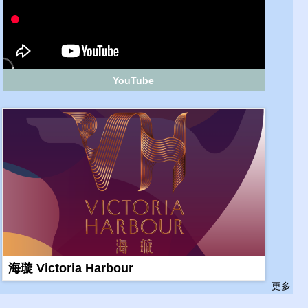
YouTube
海璇 Victoria Harbour
更多