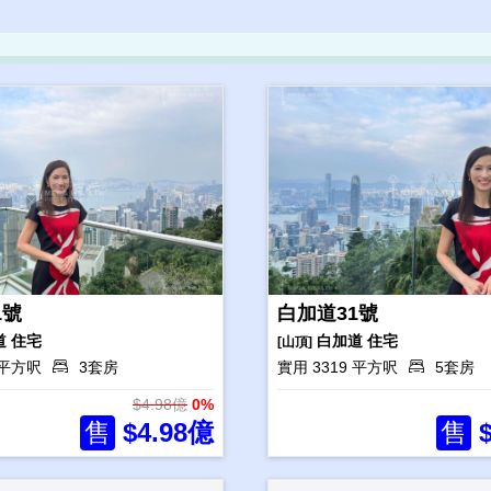
1號
白加道31號
道
住宅
白加道
住宅
[山頂]
5 平方呎
3套房
實用 3319 平方呎
5套房
$4.98億
0%
售
$4.98億
售
$