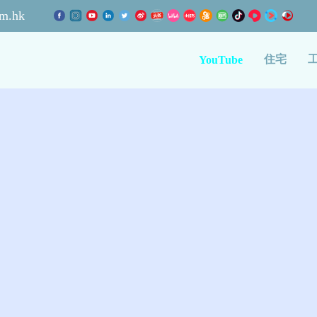
m.hk
住宅
YouTube