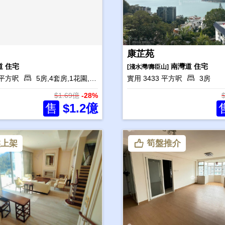
康芷苑
道
住宅
南灣道
住宅
[淺水灣/壽臣山]
4 平方呎
5房,4套房,1花園,2工人房
實用 3433 平方呎
3房
$1.69億
-28%
售
$1.2億
上架
筍盤推介