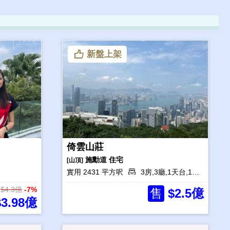
新盤上架
倚雲山莊
施勳道
住宅
[山頂]
實用 2431 平方呎
3房,3廳,1天台,1花園
$4.3億
-7%
售
$2.5億
3.98億