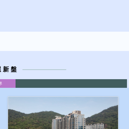
選 新 盤
界