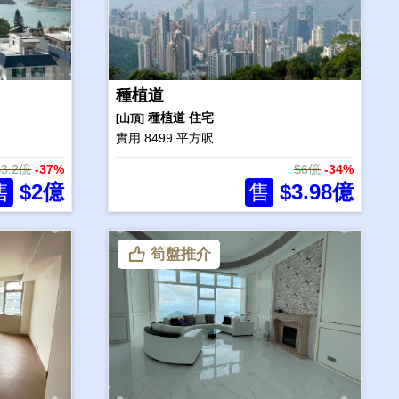
種植道
種植道
住宅
[山頂]
實用 8499 平方呎
$3.2億
-37%
$6億
-34%
售
$2億
售
$3.98億
筍盤推介