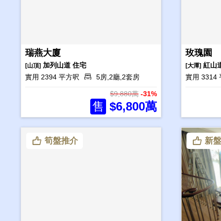
瑞燕大廈
玫瑰園
加列山道
住宅
紅山
[山頂]
[大潭]
實用 2394 平方呎
5房,2廳,2套房
實用 331
$9,880萬
-31%
售
$6,800萬
筍盤推介
新盤