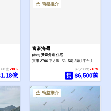
筍盤推介
富豪海灣
黃麻角道
住宅
[赤柱]
實用 2790 平方呎
5房,2廳,1平台,1花園,1工人房
1.68億
-30%
$7,200萬
-10%
1.18億
售
$6,500萬
筍盤推介