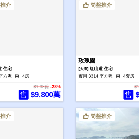
推介
筍盤推介
玫瑰園
道
住宅
紅山道
住宅
[大潭]
4 平方呎
4房
實用 3314 平方呎
4套房
$1.38億
-28%
$
售
$9,800萬
售
$
推介
筍盤推介