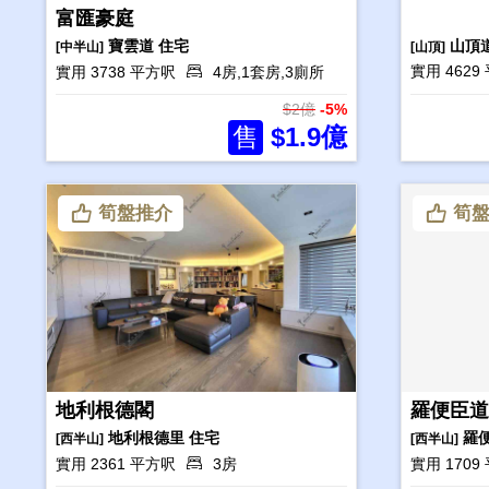
富匯豪庭
寶雲道
住宅
山頂
[中半山]
[山頂]
實用 4629
實用 3738 平方呎
4房,1套房,3廁所
$2億
-5%
售
$1.9億
筍盤推介
筍盤
地利根德閣
羅便臣道
地利根德里
住宅
羅
[西半山]
[西半山]
實用 2361 平方呎
3房
實用 170