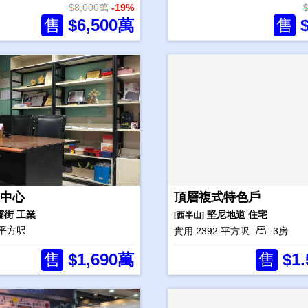
$8,000萬
-19%
售
$6,500萬
售
$
中心
頂層複式特色戶
壩街
工業
堅尼地道
住宅
[西半山]
 平方呎
實用 2392 平方呎
3房
售
$1,690萬
售
$1.