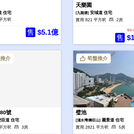
天樂園
道
住宅
安域道
住宅
[九龍塘]
 平方呎
實用 821 平方呎
2房
$1
售
$5.1億
售
$1
推介
筍盤推介
80號
璧池
便臣道
住宅
麗景道
住宅
[淺水灣/壽臣山]
9 平方呎
3房
實用 2821 平方呎
5房