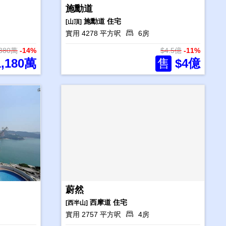
施勳道
施勳道
住宅
[山頂]
實用 4278 平方呎
6房
,380萬
-14%
$4.5億
-11%
,180萬
售
$4億
蔚然
西摩道
住宅
[西半山]
實用 2757 平方呎
4房