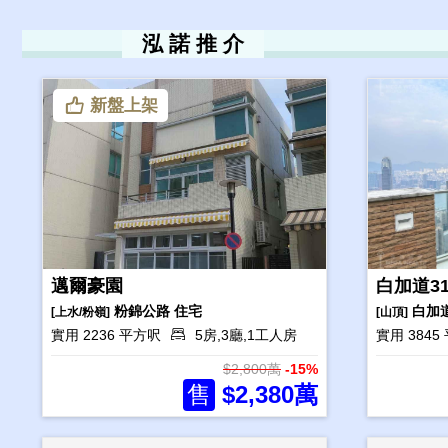
泓 諾 推 介
新盤上架
邁爾豪園
白加道3
粉錦公路
住宅
白加
[上水/粉嶺]
[山頂]
實用 2236 平方呎
5房,3廳,1工人房
實用 384
$2,800萬
-15%
售
$2,380萬