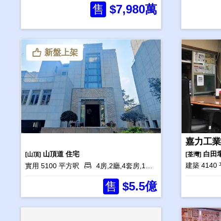
售
$7,980萬
新盤上架
嘉力工業
山頂道
住宅
白田
[山頂]
[荃灣]
建築 4140
實用 5100 平方呎
4房,2廳,4套房,1工人房
售
$5.5億