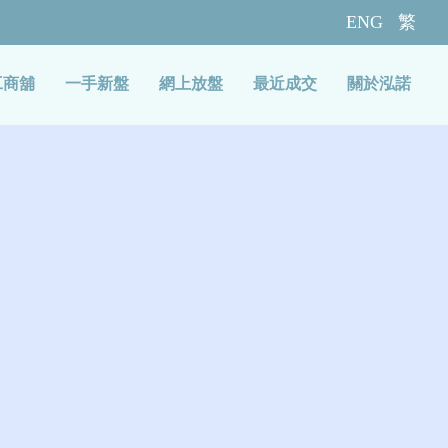
ENG
繁
工商舖
一手新盤
網上放盤
最近成交
關於泓諾