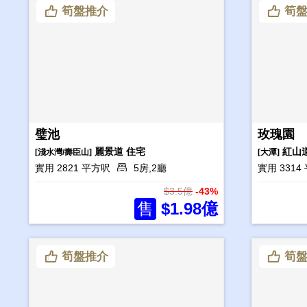
筍盤推介
筍盤
璧池
玫瑰園
麗景道
住宅
紅山
[淺水灣/壽臣山]
[大潭]
實用 2821 平方呎
5房,2廳
實用 331
$3.5億
-43%
售
$1.98億
筍盤推介
筍盤