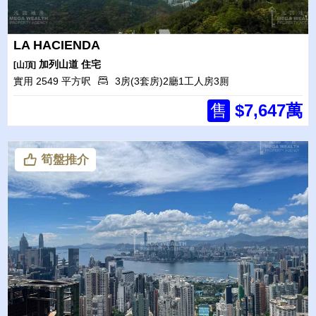
LA HACIENDA
加列山道
住宅
[山頂]
實用 2549 平方呎
3房(3套房)2廳1工人房3厠
售
$7,647萬
筍盤推介