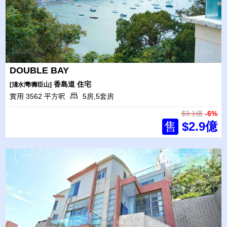
DOUBLE BAY
香島道
住宅
[淺水灣/壽臣山]
實用 3562 平方呎
5房,5套房
$3.1億
-6%
售
$2.9億