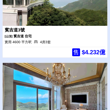
賓吉道3號
賓吉道
住宅
[山頂]
實用 4600 平方呎
4房3套
售
$4.232億