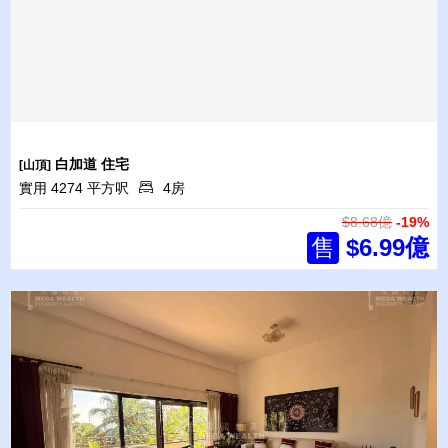
白加道
住宅
[山頂]
實用 4274 平方呎
4房
$8.68億
-19%
售
$6.99億