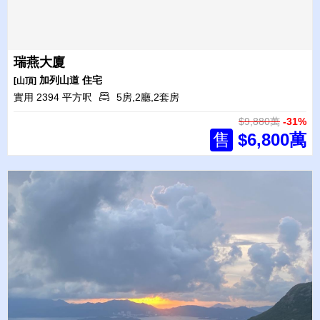
瑞燕大廈
加列山道
住宅
[山頂]
實用 2394 平方呎
5房,2廳,2套房
$9,880萬
-31%
售
$6,800萬