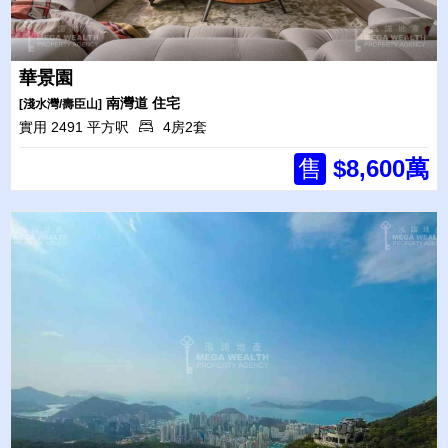
華景園
南灣道
住宅
[淺水灣/壽臣山]
實用 2491 平方呎
4房2套
售
$8,600萬