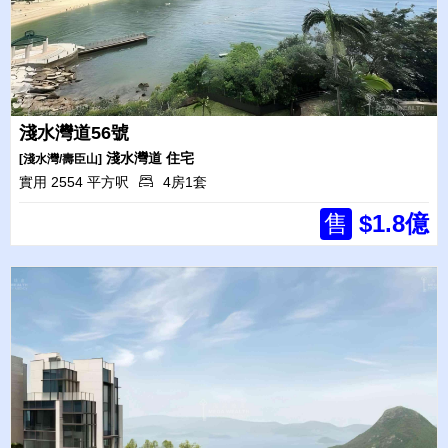
淺水灣道56號
淺水灣道
住宅
[淺水灣/壽臣山]
實用 2554 平方呎
4房1套
售
$1.8億