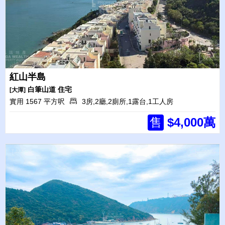
紅山半島
白筆山道
住宅
[大潭]
實用 1567 平方呎
3房,2廳,2廁所,1露台,1工人房
售
$4,000萬