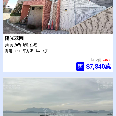
陽光花園
加列山道
住宅
[山頂]
實用 1690 平方呎
3房
$1.2億
-35%
售
$7,840萬