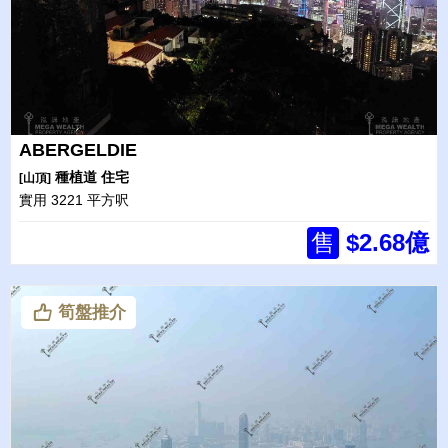
ABERGELDIE
種植道
住宅
[山頂]
實用 3221 平方呎
售
$2.68億
筍盤推介