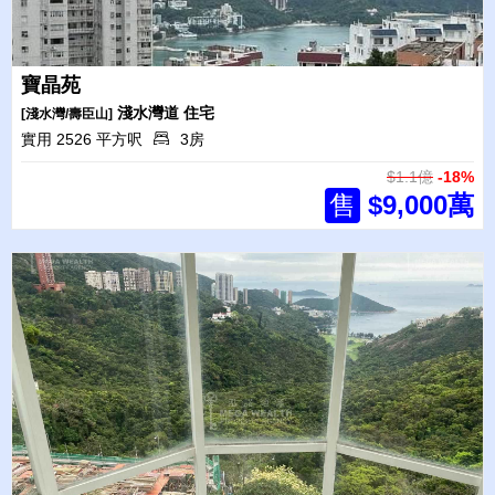
寶晶苑
淺水灣道
住宅
[淺水灣/壽臣山]
實用 2526 平方呎
3房
$1.1億
-18%
售
$9,000萬