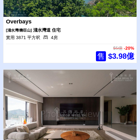
Overbays
淺水灣道
住宅
[淺水灣/壽臣山]
實用 3871 平方呎
4房
$5億
-20%
售
$3.98億