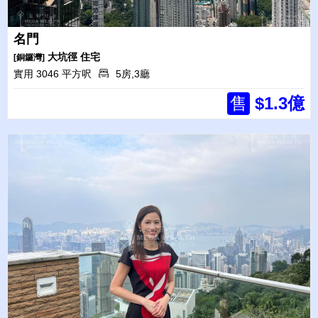
名門
大坑徑
住宅
[銅鑼灣]
實用 3046 平方呎
5房,3廳
售
$1.3億