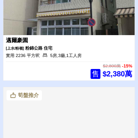
邁爾豪園
粉錦公路
住宅
[上水/粉嶺]
實用 2236 平方呎
5房,3廳,1工人房
$2,800萬
-15%
售
$2,380萬
筍盤推介