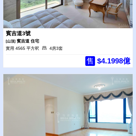
賓吉道3號
賓吉道
住宅
[山頂]
實用 4565 平方呎
4房3套
售
$4.1998億