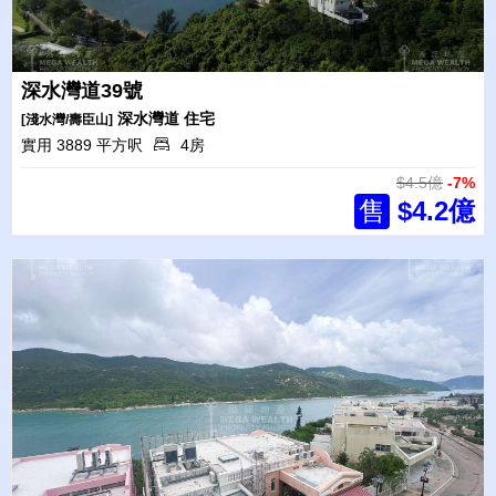
深水灣道39號
深水灣道
住宅
[淺水灣/壽臣山]
實用 3889 平方呎
4房
$4.5億
-7%
售
$4.2億