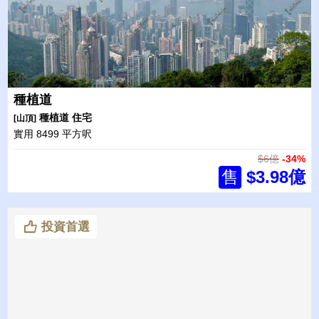
種植道
種植道
住宅
[山頂]
實用 8499 平方呎
$6億
-34%
售
$3.98億
投資首選