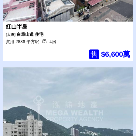
紅山半島
白筆山道
住宅
[大潭]
實用 2836 平方呎
4房
售
$6,600萬