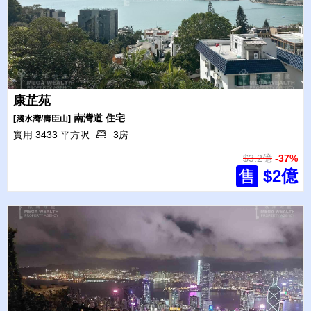
康芷苑
南灣道
住宅
[淺水灣/壽臣山]
實用 3433 平方呎
3房
$3.2億
-37%
售
$2億