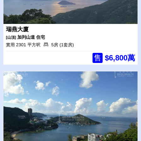
瑞燕大廈
加列山道
住宅
[山頂]
實用 2301 平方呎
5房 (1套房)
售
$6,800萬