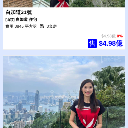
白加道31號
白加道
住宅
[山頂]
實用 3845 平方呎
3套房
$4.98億
0%
售
$4.98億