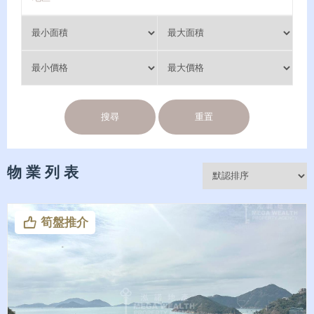
搜尋
重置
物 業 列 表
筍盤推介