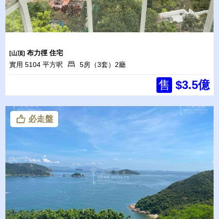
布力徑
住宅
[山頂]
實用 5104 平方呎
5房（3套）2廳
售
$3.5億
必走盤