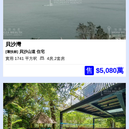
貝沙灣
貝沙山道
住宅
[薄扶林]
實用 1741 平方呎
4房,2套房
售
$5,080萬