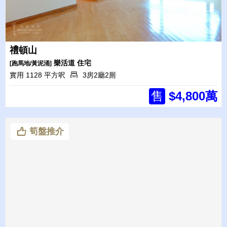
禮頓山
樂活道
住宅
[跑馬地/黃泥涌]
實用 1128 平方呎
3房2廳2厠
售
$4,800萬
筍盤推介