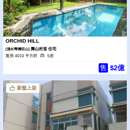
ORCHID HILL
壽山村道
住宅
[淺水灣/壽臣山]
實用 4010 平方呎
5房
售
$2億
新盤上架