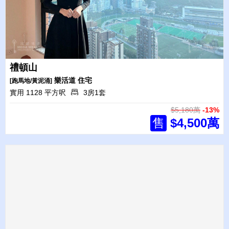
禮頓山
樂活道
住宅
[跑馬地/黃泥涌]
實用 1128 平方呎
3房1套
$5,180萬
-13%
售
$4,500萬