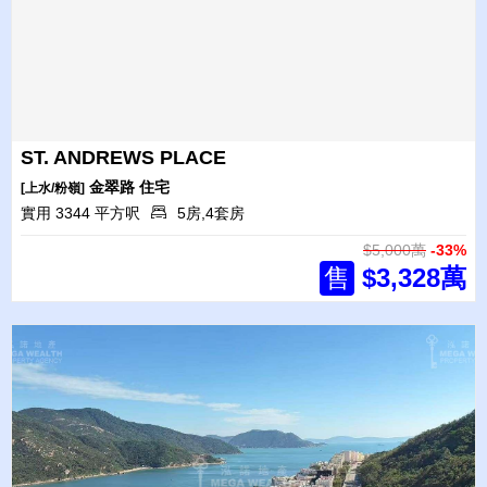
ST. ANDREWS PLACE
金翠路
住宅
[上水/粉嶺]
實用 3344 平方呎
5房,4套房
$5,000萬
-33%
售
$3,328萬