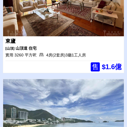
東廬
山頂道
住宅
[山頂]
實用 3260 平方呎
4房(2套房)3廳1工人房
售
$1.6億