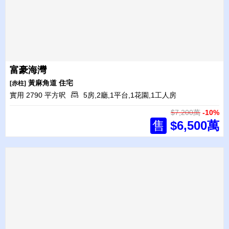
富豪海灣
黃麻角道
住宅
[赤柱]
實用 2790 平方呎
5房,2廳,1平台,1花園,1工人房
$7,200萬
-10%
售
$6,500萬