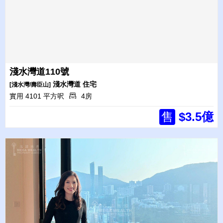
淺水灣道110號
淺水灣道
住宅
[淺水灣/壽臣山]
實用 4101 平方呎
4房
售
$3.5億