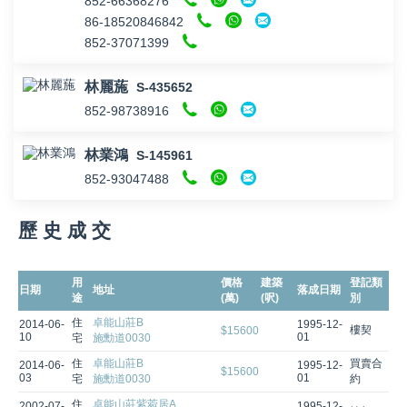
852-66368276
86-18520846842
852-37071399
林麗葹
S-435652
852-98738916
林業鴻
S-145961
852-93047488
歷 史 成 交
用
價格
建築
登記類
日期
地址
落成日期
途
(萬)
(呎)
別
住
卓能山莊B
2014-06-
1995-12-
樓契
$15600
10
01
宅
施勳道0030
住
卓能山莊B
買賣合
2014-06-
1995-12-
$15600
03
01
宅
施勳道0030
約
住
卓能山莊紫菀居A
2002-07-
1995-12-