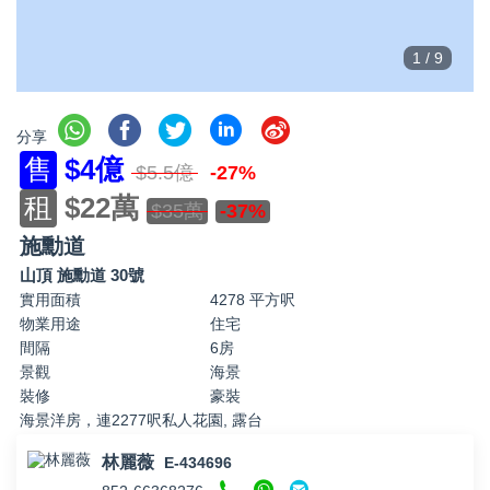
1
/
9
分享
售
$4億
$5.5億
-27%
租
$22萬
$35萬
-37%
施勳道
山頂 施勳道 30號
實用面積
4278 平方呎
物業用途
住宅
間隔
6房
景觀
海景
裝修
豪裝
海景洋房，連2277呎私人花園, 露台
林麗薇
E-434696