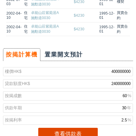
樓契
$4230
03
01
宅
施勳道0030
住
卓能山莊紫菀居A
買賣合
2002-04-
1995-12-
$4230
10
01
宅
施勳道0030
約
住
卓能山莊紫菀居A
買賣合
2002-04-
1995-12-
$4230
10
01
宅
施勳道0030
約
按揭計算機
置業開支預計
樓價
HK$
貸款額度
HK$
按揭成數
%
供款年期
年
按揭利率
%
查看供款表