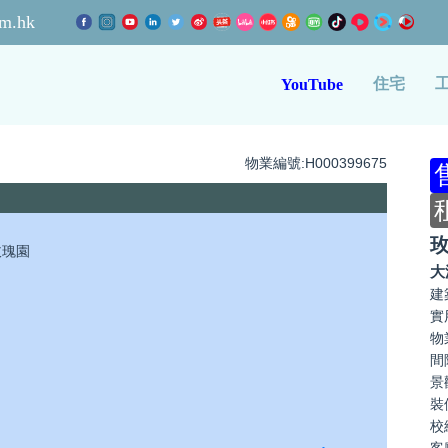
m.hk
住宅
YouTube
物業編號:H000399675
大
建
實
物
間
景
裝
校