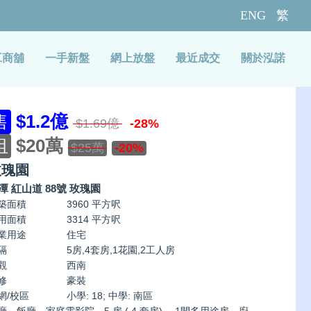
ENG
繁
工商舖
一手新盤
網上放盤
最近成交
關於泓諾
售
$1.2億
$1.69億
-28%
租
$20萬
$25萬
-20%
玫瑰園
潭 紅山道 88號 玫瑰園
築面積
3960 平方呎
用面積
3314 平方呎
業用途
住宅
隔
5房,4套房,1花園,2工人房
觀
西南
修
豪裝
網/校區
小學: 18; 中學: 南區