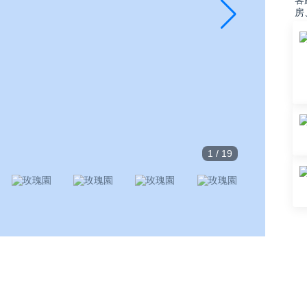
客
房
1
/
19