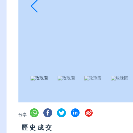
分享
歷 史 成 交