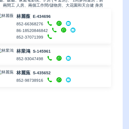
廳、飯廳、家庭電影院、5 房 ( 4 套房)、 1間多用途房，廚
、兩間工 人房、兩個工作間/儲物房、大花園和天台健 身房
林麗薇
E-434696
852-66368276
86-18520846842
852-37071399
林業鴻
S-145961
852-93047498
林麗葹
S-435652
852-98738916