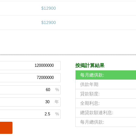
$12900
$12900
按揭計算結果
每月總供款:
供款年期
%
貸款額度:
年
全期利息:
總貸款額連利息:
%
每月總供款: