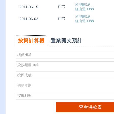
玫瑰園19
住宅
2011-06-15
紅山道0088
玫瑰園19
住宅
2011-06-02
紅山道0088
按揭計算機
置業開支預計
樓價
HK$
貸款額度
HK$
按揭成數
供款年期
按揭利率
查看供款表